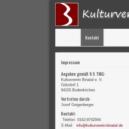
Aktuelles
Kontakt
Impressum
Angaben gemäß § 5 TMG:
Kulturverein Binatal e. V.
Götzdorf 1
84155 Bodenkirchen
Vertreten durch:
Josef Geigenberger
Kontakt:
Telefon:
0162-9742044
E-Mail:
info@kulturverein-binatal.de